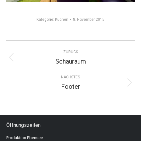
Kategorie:
Küchen
8. November 2015
Album-
ZURÜCK
Navigation
Schauraum
Vorheriges
Album:
NÄCHSTES
Footer
Nächstes
Album:
Öffnungszeiten
Produktion Ebensee