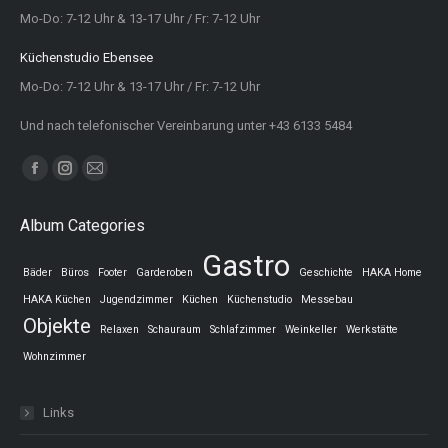
Mo-Do: 7-12 Uhr & 13-17 Uhr / Fr: 7-12 Uhr
Küchenstudio Ebensee
Mo-Do: 7-12 Uhr & 13-17 Uhr / Fr: 7-12 Uhr
Und nach telefonischer Vereinbarung unter +43 6133 5484
Finden Sie uns auf:
Facebook
Instagram
E-
page
page
Mail
Album Categories
opens
opens
page
Gastro
in
in
opens
Bäder
Büros
Footer
Garderoben
Geschichte
HAKA Home
new
new
in
HAKA Küchen
Jugendzimmer
Küchen
Küchenstudio
Messebau
window
window
new
Objekte
Relaxen
Schauraum
Schlafzimmer
Weinkeller
Werkstätte
window
Wohnzimmer
Links