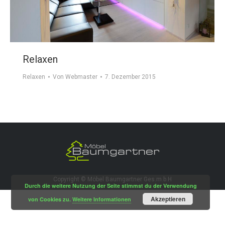
Relaxen
Relaxen
Von
Webmaster
7. Dezember 2015
Copyright © Möbel Baumgartner Ges.m.b.H
Durch die weitere Nutzung der Seite stimmst du der Verwendung
Akzeptieren
von Cookies zu.
Weitere Informationen